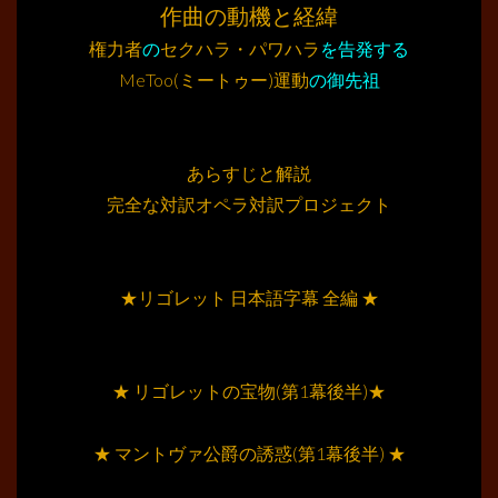
作曲の動機と経緯
権力者
の
セクハラ・パワハラ
を告発する
MeToo(ミートゥー)運動
の御先祖
………
………
あらすじと解説
完全な対訳
オペラ対訳プロジェクト
………
………
★リゴレット 日本語字幕 全編 ★
………
………
★ リゴレットの宝物(第1幕後半)★
………
★ マントヴァ公爵の誘惑(第1幕後半) ★
………