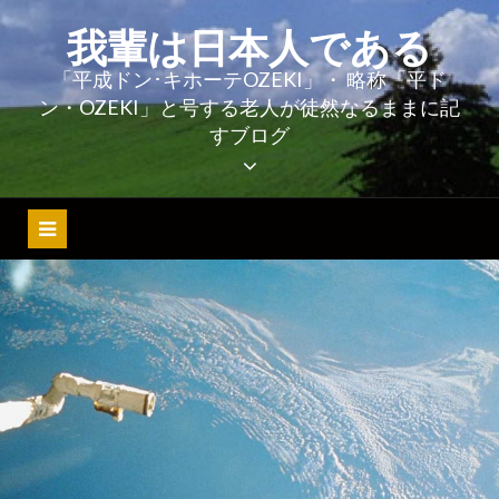
コ
我輩は日本人である
ン
テ
「平成ドン･キホーテOZEKI」・ 略称「平ド
ン・OZEKI」と号する老人が徒然なるままに記
ン
すブログ
ツ
へ
ス
キ
ッ
プ