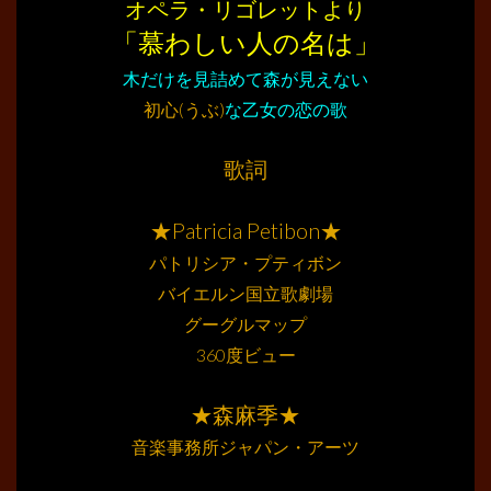
オペラ・リゴレットより
「慕わしい人の名は」
木だけを見詰めて森が見えない
初心(うぶ)
な乙女の恋の歌
………
歌詞
………
★Patricia Petibon★
パトリシア・プティボン
バイエルン国立歌劇場
グーグルマップ
360度ビュー
………
★森麻季★
音楽事務所ジャパン・アーツ
………