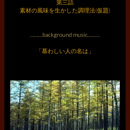
第三話
素材の風味を生かした調理法(仮題)
………
………
………background music………
………
「慕わしい人の名は」