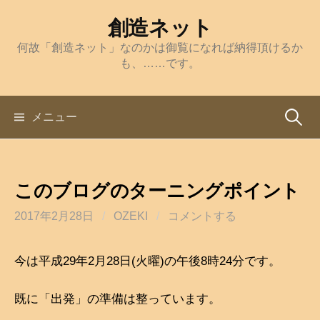
コ
創造ネット
ン
何故「創造ネット」なのかは御覧になれば納得頂けるか
テ
も、……です。
ン
ツ
へ
メニュー
検
ス
キ
索
ッ
このブログのターニングポイント
プ
:
2017年2月28日
/
OZEKI
/
コメントする
今は平成29年2月28日(火曜)の午後8時24分です。
既に「出発」の準備は整っています。