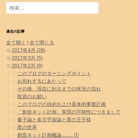
検
索
:
過去の記事
全て開く
|
全て閉じる
2017年4月 (28)
2017年3月 (5)
2017年2月 (9)
このブログのターニングポイント
お別れするにあたって
その後、現在に到るまでの状況の流れ
投資のお願い
このブログの目的および具体的事業計画
「創造ネット計画」実現の可能性につきまして
量子論と多元宇宙論と星の王子様
星の世界
創造ネット計画概論 …… ①