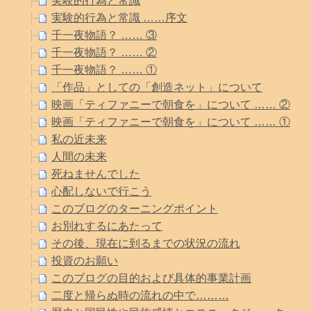
実験的行為と常識
実験的行為と常識 ……序文
千一夜物語？ …… ③
千一夜物語？ …… ②
千一夜物語？ …… ①
「作品」としての「創造ネット」について
映画「ティファニーで朝食を」について …… ②
映画「ティファニーで朝食を」について …… ①
私の近未来
人間の未来
死ねませんでした
心配しないで行こう
このブログのターニングポイント
お別れするにあたって
その後、現在に到るまでの状況の流れ
投資のお願い
このブログの目的および具体的事業計画
二度と帰らぬ時の流れの中で………