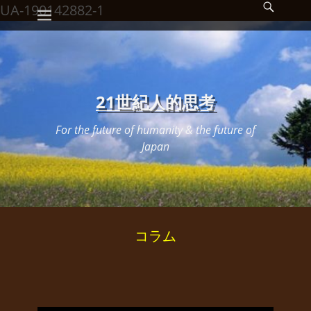
メインメニュー
検
コ
UA-190142882-1
索
ン
開
始
テ
ン
ツ
21世紀人的思考
へ
For the future of humanity & the future of
ス
Japan
キ
ッ
プ
コラム