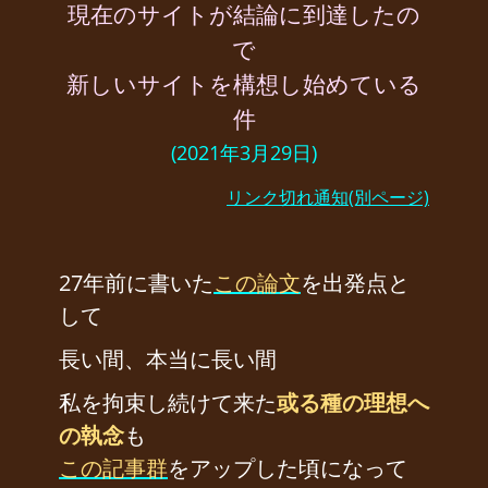
現在のサイトが結論に到達したの
で
新しいサイトを構想し始めている
件
(2021年3月29日)
リンク切れ通知(別ページ)
27年前に書いた
この論文
を出発点と
して
長い間、本当に長い間
私を拘束し続けて来た
或る種の理想へ
の執念
も
この記事群
をアップした頃になって