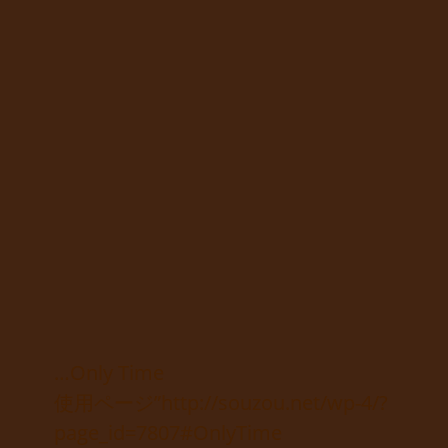
…Only Time
使用ページ”http://souzou.net/wp-4/?
page_id=7807#OnlyTime