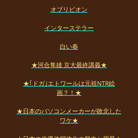
………
オブリビオン
………
インターステラー
………
白い春
………
★河合隼雄 京大最終講義★
………
★｢ドガ｣エトワールは元祖NTR絵
画？！★
………
★日本のパソコンメーカーが敗北した
ワケ★
………