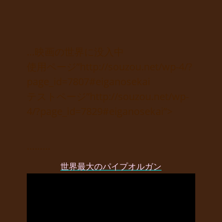
…映画の世界に没入中
使用ページ”http://souzou.net/wp-4/?
page_id=7807#eiganosekai
テストページ”http://souzou.net/wp-
4/?page_id=7829#eiganosekai”>
………
世界最大のパイプオルガン