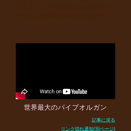
テストページ”http://souzou.net/wp-
4/?page_id=7829#paipuorugan”>
………
世界最大のパイプオルガン
記事に戻る
リンク切れ通知(別ページ)