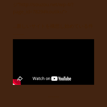
ジ”http://souzou.net/wp-4/?
page_id=7829#koutiku”>
…新しいサイトを構想し始めている件
………
………
………