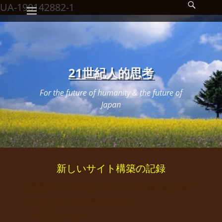
メインメニュー
検
コ
UA-190142882-1
索
ン
開
始
テ
ン
ツ
21世紀人的思考
へ
For the future of humanity & the future of
ス
Japan
キ
ッ
プ
新しいサイト構築の記録
使用ページ”http://souzou.net/wp-4/?
page_id=7807#koutiku
テストペー