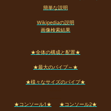
簡単な説明
………
Wikipediaの説明
画像検索結果
………
………
★全体の構成と配置★
………
★最大のパイプ～★
………
★様々なサイズのパイプ★
………
………
★コンソール1★
……
★コンソール2★