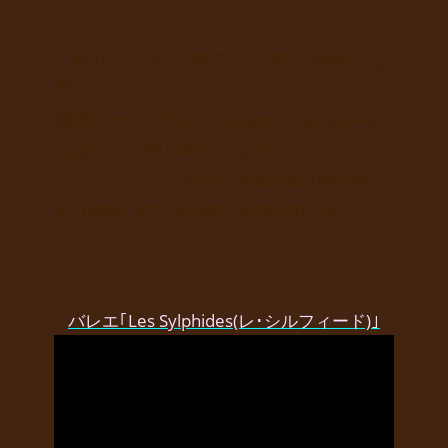
…新サイトを日本ブログ村に登録する
予定
使用ページ”http://souzou.net/wp-4/?
page_id=7807#burogumura
テストページ”http://souzou.net/wp-
4/?page_id=7829#burogumura”>
………
バレエ｢Les Sylphides(レ･シルフィード)｣