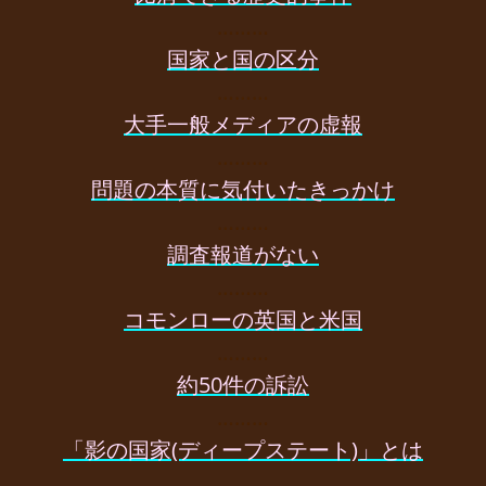
………
国家と国の区分
………
大手一般メディアの虚報
………
問題の本質に気付いたきっかけ
………
調査報道がない
………
コモンローの英国と米国
………
約50件の訴訟
………
「影の国家(ディープステート)」とは
………