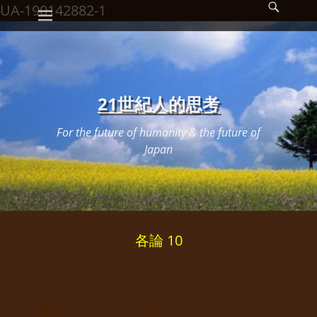
メインメニュー
検
コ
UA-190142882-1
索
ン
開
始
テ
ン
ツ
21世紀人的思考
へ
For the future of humanity & the future of
ス
Japan
キ
ッ
プ
各論 10
….目次 アメリカで現在進行中の出来
事について 使用ページ