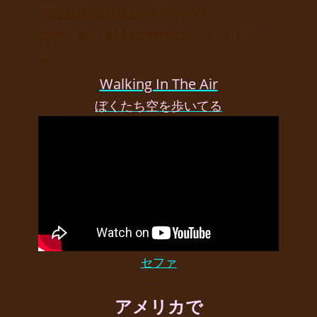
https://souzou.net/wp-4/?
page_id=7414#america テストペー
ジ
Walking In The Air
ぼくたち空を歩いてる
セファ
………
アメリカで