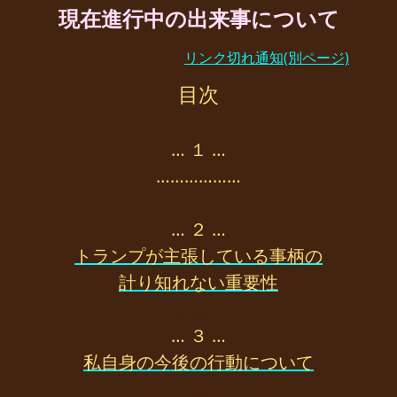
現在進行中の出来事について
リンク切れ通知(別ページ)
目次
………
… １ …
………………
………
… ２ …
トランプが主張している事柄の
計り知れない重要性
………
… ３ …
私自身の今後の行動について
………