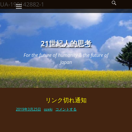
メインメニュー
検
コ
UA-190142882-1
索
ン
開
始
テ
ン
ツ
21世紀人的思考
へ
For the future of humanity & the future of
ス
Japan
キ
ッ
プ
リンク切れ通知
投
投
2019年3月25日
ozeki
コメントする
稿
稿
日
者