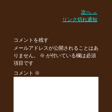
投
次へ →
稿
次
リンク切れ通知
ナ
の
ビ
記
ゲ
コメントを残す
ー
事:
シ
メールアドレスが公開されることはあ
ョ
りません。
※
が付いている欄は必須
ン
項目です
コメント
※