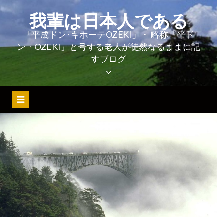
コ
我輩は日本人である
ン
テ
「平成ドン･キホーテOZEKI」・ 略称「平ド
ン・OZEKI」と号する老人が徒然なるままに記
ン
すブログ
ツ
へ
ス
キ
ッ
プ