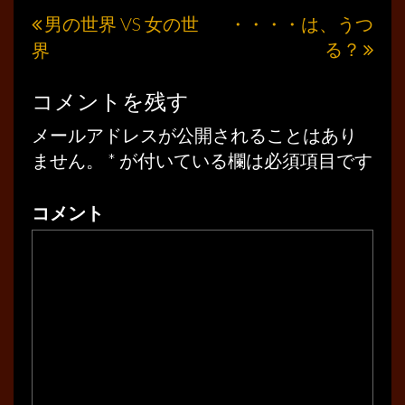
男の世界 VS 女の世
・・・・は、うつ
投
る？
界
稿
ナ
コメントを残す
ビ
メールアドレスが公開されることはあり
ゲ
ません。
*
が付いている欄は必須項目です
ー
コメント
シ
ョ
ン