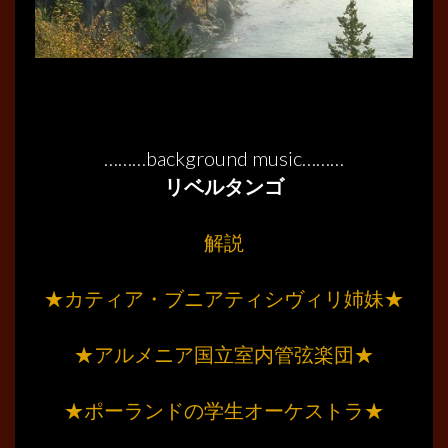
………background music………
リベルタンゴ
………
解説
………
★カティア・ブニアティシヴィリ姉妹★
………
★アルメニア国立室内管弦楽団★
………
★ポーランドの学生オーケストラ★
………