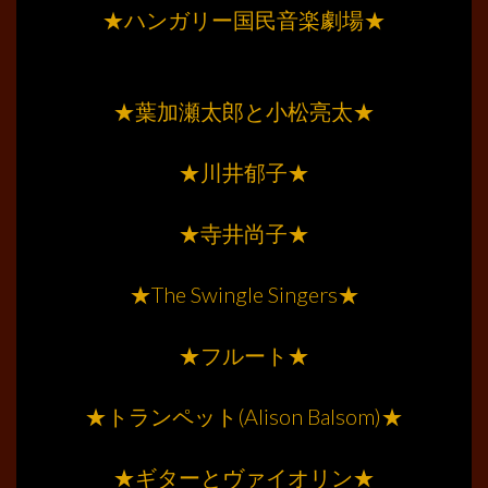
★ハンガリー国民音楽劇場★
………
………
★葉加瀬太郎と小松亮太★
………
★川井郁子★
………
★寺井尚子★
………
★The Swingle Singers★
………
★フルート★
………
★トランペット(Alison Balsom)★
………
★ギターとヴァイオリン★