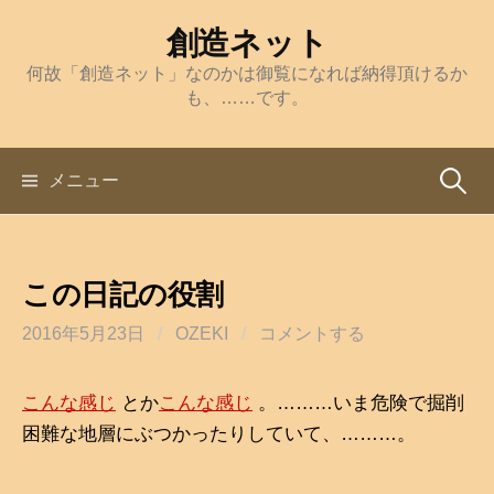
コ
創造ネット
ン
何故「創造ネット」なのかは御覧になれば納得頂けるか
テ
も、……です。
ン
ツ
へ
メニュー
検
ス
キ
索
ッ
この日記の役割
プ
:
2016年5月23日
/
OZEKI
/
コメントする
こんな感じ
とか
こんな感じ
。………いま危険で掘削
困難な地層にぶつかったりしていて、………。