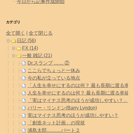
今日から記事作成開始
カテゴリ
全て開く
|
全て閉じる
日記 (56)
FX (14)
一般 雑記 (21)
Dr.スランプ …… ②
ここらでちょっと一休み
今の私が立っている地点
「人生を幸せにするのは何？ 最も長期に渡る幸福の
人生を幸せにするのは何？ 最も長期に渡る幸福
「実はマイナス思考のほうが成功しやすい？」と
バリー・リンドン(Barry Lyndon)
実はマイナス思考のほうが成功しやすい？
「創造ネット計画」の現状
浦島太郎………パート２