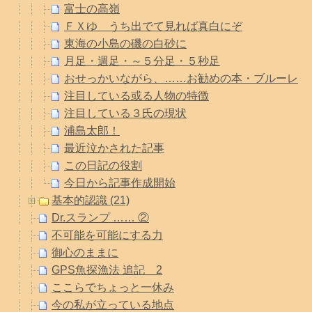
富士の高嶺
ＦＸゆ うち出でて見れば真白にぞ
東海の小島の磯の白砂に
月足・週足・～５分足・５秒足
おせっかいながら、……お勧めの本・ブルーレイ
注目している或る人物の特徴
注目している３氏の現状
浦島太郎！
最近泣かされた記事
この日記の役割
今日から記事作成開始
基本的認識 (21)
Dr.スランプ …… ②
不可能を可能にする力
御心のままに
GPS魚探漁法 追記 2
ここらでちょっと一休み
今の私が立っている地点