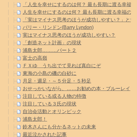
「人生を幸せにするのは何？ 最も長期に渡る幸福の研
人生を幸せにするのは何？ 最も長期に渡る幸福の研
「実はマイナス思考のほうが成功しやすい？」とい
バリー・リンドン(Barry Lyndon)
実はマイナス思考のほうが成功しやすい？
「創造ネット計画」の現状
浦島太郎………パート２
富士の高嶺
ＦＸゆ うち出でて見れば真白にぞ
東海の小島の磯の白砂に
月足・週足・～５分足・５秒足
おせっかいながら、……お勧めの本・ブルーレイ
注目している或る人物の特徴
注目している３氏の現状
自治会活動とオリンピック
浦島太郎！
鈴木さんにも分かるネットの未来
最近泣かされた記事