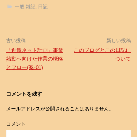
一般 雑記
,
日記
古い投稿
新しい投稿
「創造ネット計画」事業
このブログとこの日記に
投
始動へ向けた作業の概略
ついて
稿
とフロー(案-01)
ナ
ビ
コメントを残す
ゲ
メールアドレスが公開されることはありません。
ー
シ
コメント
ョ