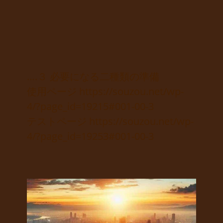
….３ 必要になる二種類の準備
使用ページ https://souzou.net/wp-
4/?page_id=19215#001-00-3
テストページ https://souzou.net/wp-
4/?page_id=19253#001-00-3