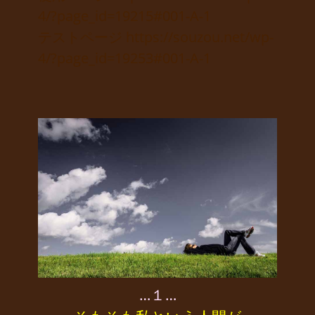
4/?page_id=19215#001-A-1
テストページ https://souzou.net/wp-
4/?page_id=19253#001-A-1
…１…