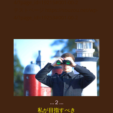
4/?page_id=19215#001-00-2
テストページ https://souzou.net/wp-
4/?page_id=19253#001-00-2
…２…
私が目指すべき