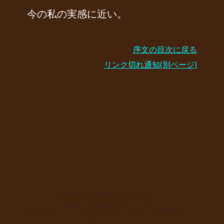
今の私の実感に近い。
序文の目次に戻る
リンク切れ通知(別ページ)
….２ 「普通で健康的な生活」とは？
使用ページ https://souzou.net/wp-