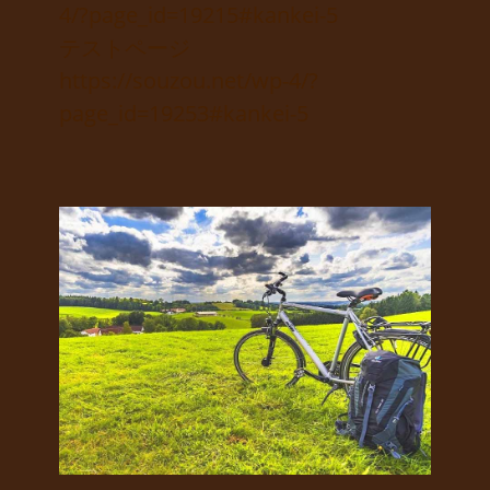
4/?page_id=19215#kankei-5
テストページ
https://souzou.net/wp-4/?
page_id=19253#kankei-5