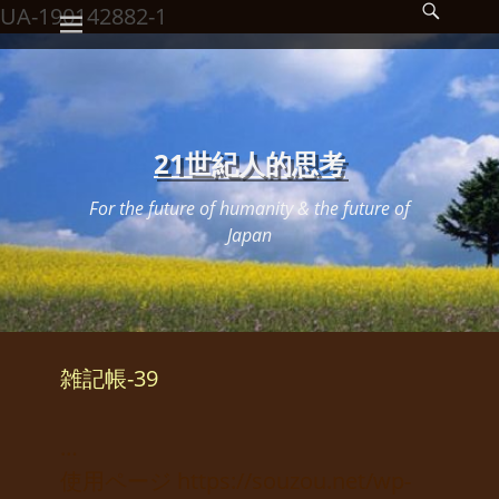
メインメニュー
検
コ
UA-190142882-1
索
ン
開
始
テ
ン
ツ
21世紀人的思考
へ
For the future of humanity & the future of
ス
Japan
キ
ッ
プ
雑記帳-39
…
使用ページ https://souzou.net/wp-