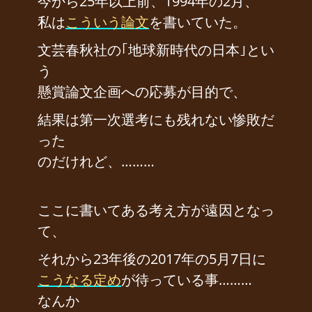
今から25年以上前、1994年の2月、
私は
こういう論文
を書いていた。
文芸春秋社の｢地球新時代の日本｣とい
う
懸賞論文企画への応募が目的で、
結果は第一次選考にも残れない惨敗だ
った
のだけれど、………
ここに書いてある考え方が遠因となっ
て、
それから23年後の2017年の5月7日に
こうなる定め
が待っている事………
なんか