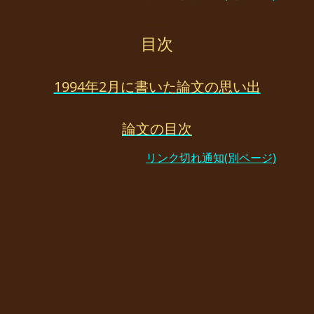
………
目次
………
1994年2月に書いた論文の思い出
………
論文の目次
リンク切れ通知(別ページ)