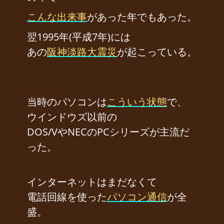
こんな出来事
があった年でもあった。
翌1995年(平成7年)には
あの
阪神淡路大震災
が起こっている。
………
当時のパソコンは
こういう状態
で、
ウインドウズ以前の
DOS/VやNECのPCシリーズが主流だ
った。
インターネットはまだなくて
電話回線を使った
パソコン通信
が全
盛。