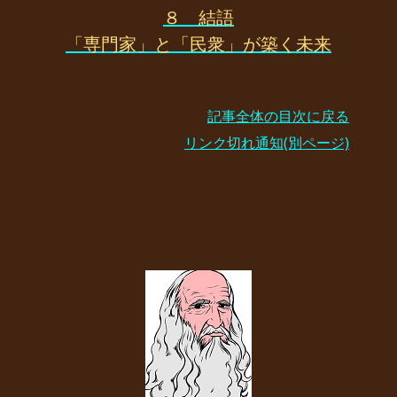
８ 結語
「専門家」と「民衆」が築く未来
………
記事全体の目次に戻る
リンク切れ通知(別ページ)