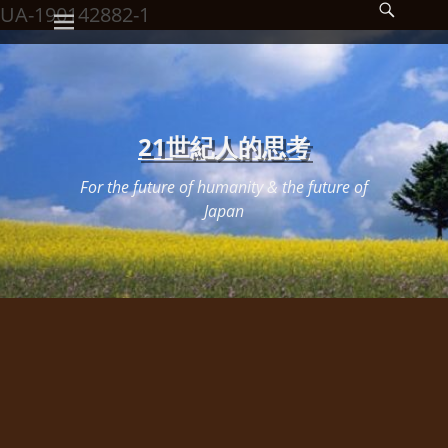
メインメニュー
検
コ
UA-190142882-1
索
ン
開
始
テ
ン
ツ
21世紀人的思考
へ
For the future of humanity & the future of
ス
Japan
キ
ッ
プ