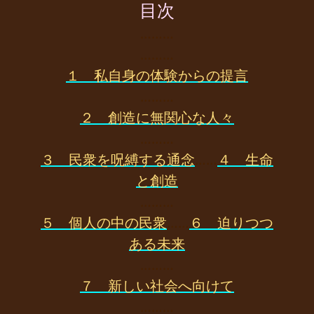
目次
………
………
１ 私自身の体験からの提言
………
２ 創造に無関心な人々
………
３ 民衆を呪縛する通念
……
４ 生命
と創造
………
５ 個人の中の民衆
……
６ 迫りつつ
ある未来
………
７ 新しい社会へ向けて
………